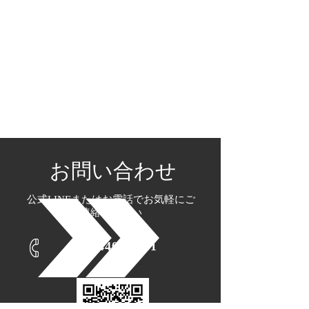
自らの幸せを軸とし、お客様、お取引先様、社員、そして私の人生に関
わる
全ての人を幸せにすること、
それこそが私の人生における
最大のミッションです。
MARK.JPN株式会社
代表取締役CEO 西山 直希
お問い合わせ
公式LINEまたはお電話でお気軽にご
連絡ください
06-4400-7831