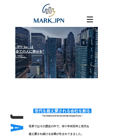
​ MARK.JPN Inc. は
​“関わる全ての人に幸せを”
​をモットーに。
​ 世代を超え愛される会社を創る
J
​"Our mission is to be the one and only company for you. "
A
世界ではその歴史の中で、何十年何百年と世代を
超え愛され続ける
企業が
生まれてきました。