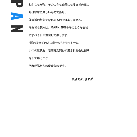
P
しかしながら、そのような企業になるまでの道の
りは非常に厳しいものであり、
A
並大抵の努力でなれるものではありません。
N
それでも我々は、MARK.JPNをそのような会社
にすべく日々進化して参ります。
“関わる全ての人に幸せを”をモットーに
いつの世代も、老若男女問わず愛される会社創り
をしてゆくこと、
​それが私たちの使命なのです。
​ M A R K . J P N
​代 表 挨 拶
“関わる全ての人に幸せを”を実現させるためには、
まず、
自分自身が幸せであることが最も大切だと考えています。